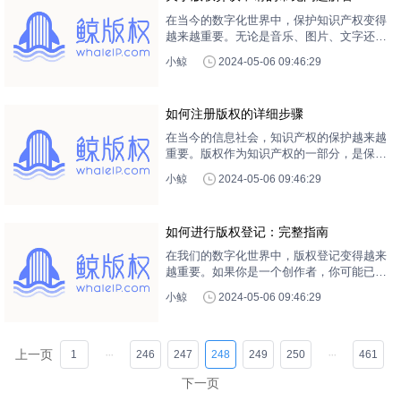
在当今的数字化世界中，保护知识产权变得
越来越重要。无论是音乐、图片、文字还是
视频，都可能成为他人盗窃的目标。本文将
小鲸
2024-05-06 09:46:29
详细介绍版权异议申请的常见问题，以帮助
你更好地理解和保护自己的版权。
如何注册版权的详细步骤
在当今的信息社会，知识产权的保护越来越
重要。版权作为知识产权的一部分，是保护
创作者的重要手段。那么，如何进行版权的
小鲸
2024-05-06 09:46:29
注册呢？这篇文章将为您详细介绍版权注册
的步骤。
如何进行版权登记：完整指南
在我们的数字化世界中，版权登记变得越来
越重要。如果你是一个创作者，你可能已经
知道版权是保护你的作品不被盗用的一种方
小鲸
2024-05-06 09:46:29
式。然而，你可能不知道如何进行版权登
记。在这篇文章中，我们将详细介绍版权登
记的全部过程，以及如何在中国进行版权登
记。
上一页
1
246
247
248
249
250
461
下一页