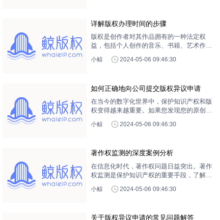
申请经验，包括申请步骤和注意事项，希望
能给你的版权申请提供一些参考。
详解版权办理时间的步骤
版权是创作者对其作品拥有的一种法定权
益，包括个人创作的音乐、书籍、艺术作品
等。版权的办理过程虽然不复杂，但需要了
小鲸
2024-05-06 09:46:30
解一些基础知识，并按照一定步骤进行。本
文将详细解读版权办理的时间和步骤，并提
供一些有用的建议，帮助创作者顺利完成版
如何正确地向公司提交版权异议申请
权的申请。
在当今的数字化世界中，保护知识产权和版
权变得越来越重要。如果您发现您的原创作
品被他人未经授权使用，那么您可能需要向
小鲸
2024-05-06 09:46:30
公司提交版权异议申请。本文将向您详细介
绍如何进行版权异议申请，以及在申请过程
中需要注意的重要事项。
著作权监测的深度案例分析
在信息化时代，著作权问题日益突出。著作
权监测是保护知识产权的重要手段，了解并
掌握其工作原理和操作方法，对于维护自身
小鲸
2024-05-06 09:46:30
权益，防止著作权纠纷具有重要意义。本文
将通过对几个具体案例的深度分析，来探讨
著作权监测的重要性及其实施方法。
关于版权异议申请的常见问题解答