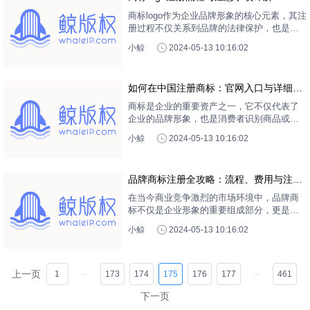
商标logo作为企业品牌形象的核心元素，其注
册过程不仅关系到品牌的法律保护，也是企
业知识产权战略的重要组成部分。本文将详
小鲸
2024-05-13 10:16:02
细介绍商标logo的注册流程、所需材料以及在
注册过程中需要注意的关键事项，帮助企业
顺利完成商标logo的注册工作。
如何在中国注册商标：官网入口与详细步
骤指南
商标是企业的重要资产之一，它不仅代表了
企业的品牌形象，也是消费者识别商品或服
务来源的标志。在中国，注册商标是保护品
小鲸
2024-05-13 10:16:02
牌权益的法定途径。本文将详细介绍中国注
册商标的官方网站入口，以及注册商标的完
整流程，帮助企业和个人了解如何在中国成
品牌商标注册全攻略：流程、费用与注意
功注册商标。
事项
在当今商业竞争激烈的市场环境中，品牌商
标不仅是企业形象的重要组成部分，更是企
业无形资产的核心。因此，了解品牌商标注
小鲸
2024-05-13 10:16:02
册的流程、费用以及注意事项，对于企业来
说至关重要。本文将为您详细解析品牌商标
注册的各个环节，帮助您顺利完成商标注
册，保护企业的品牌权益。
上一页
1
173
174
175
176
177
461
下一页