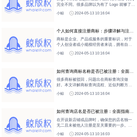
完全不同。很多品牌以为有了 Logo 就够了，
却因此被抢注、被下架、甚至不能继续使用
小鲸
2024-05-13 10:16:04
自己的标识。文章用最简单的方式讲清两者
的核心差异，并告诉你什么时候必须注册商
标。
个人如何直接注册商标：步骤详解与注意
事项
商标是企业、产品或服务的重要标识，对于
个人创业者或小规模经营者来说，拥有自己
的商标可以增强品牌识别度，保护品牌权
小鲸
2024-05-13 10:16:04
益。本文将详细介绍个人如何直接注册商标
的具体流程、所需材料以及注意事项，帮助
您顺利完成商标注册。
如何查询商标名称是否已被注册：全面操
作指南
很多商标被驳回，问题出在商标查询没做
好。本文详解商标查询流程、近似判断方
法，帮助企业降低注册风险。
小鲸
2024-05-13 10:16:04
如何查询店名是否已被注册：全面指南与
实用技巧
在开设新店铺或品牌时，确保您的店名独一
无二且未被他人注册是至关重要的一步。一
个未被注册的店名不仅有助于品牌形象的建
小鲸
2024-05-13 10:16:03
立，还能避免未来可能出现的法律纠纷。本