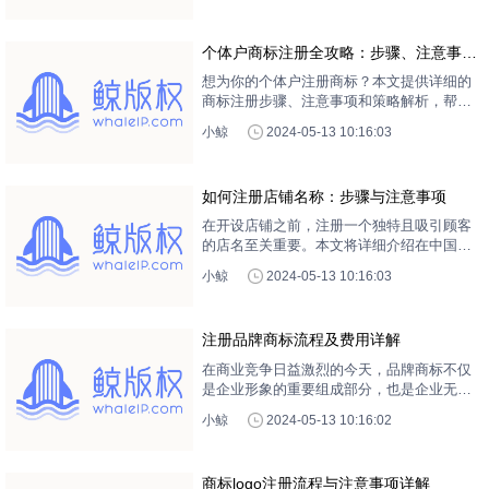
文将详细介绍如何查询店名是否已被注册，
包括在线查询、官方机构咨询以及注意事
个体户商标注册全攻略：步骤、注意事项
项，帮助您顺利完成品牌命名的重要步骤。
与策略解析
想为你的个体户注册商标？本文提供详细的
商标注册步骤、注意事项和策略解析，帮助
你轻松完成商标申请，让你的品牌更具竞争
小鲸
2024-05-13 10:16:03
力！
如何注册店铺名称：步骤与注意事项
在开设店铺之前，注册一个独特且吸引顾客
的店名至关重要。本文将详细介绍在中国注
册店名的流程、所需材料以及注意事项，帮
小鲸
2024-05-13 10:16:03
助您顺利完成店名注册，为您的商业之路打
下坚实的基础。
注册品牌商标流程及费用详解
在商业竞争日益激烈的今天，品牌商标不仅
是企业形象的重要组成部分，也是企业无形
资产的核心。注册品牌商标可以有效保护企
小鲸
2024-05-13 10:16:02
业的知识产权，防止他人侵权。本文将详细
介绍在中国注册品牌商标的流程、所需材料
以及相关费用，帮助企业了解并顺利完成商
商标logo注册流程与注意事项详解
标注册。