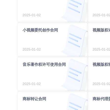
2025-01-02
2025-01-0
小视频委托创作合同
视频版权
2025-01-02
2025-01-0
音乐著作权许可使用合同
视频版权
2025-01-02
2025-01-0
商标转让合同
商标代理