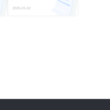
2025-01-02