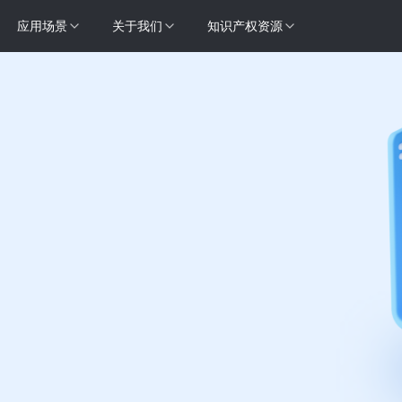
应用场景
关于我们
知识产权资源