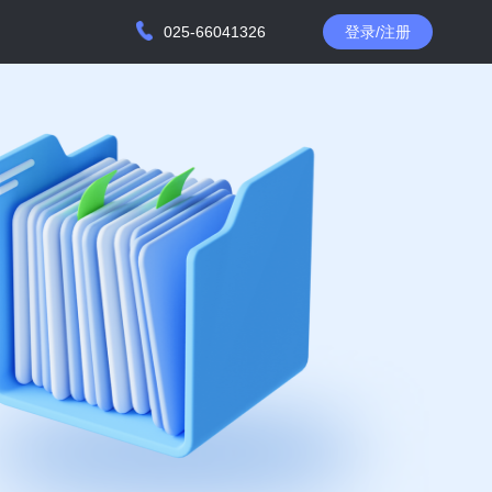
025-66041326
登录/注册