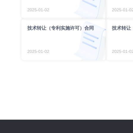
2025-01-02
2025-01-0
技术转让（专利实施许可）合同
技术转让
2025-01-02
2025-01-0