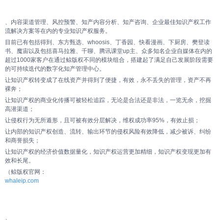
、内容渠道管理、风控预警、知产内容分析、知产咨询、企业最佳知识产权工作
流解决方案等在内的专业知识产权服务。
目前已有包括得到、东方甄选、whoosis、丁香园、快看漫画、下厨房、樊登读
书、魔宙以及包括喜马拉雅、千聊、腾讯课堂up主、众多知名企业自媒体在内的
超过1000家客户在通过鲸版权不同的模块组合，搭建起了满足自己发展阶段需要
的可持续迭代的数字化知产管理中心。
让知识产权转变成了在线资产并得到了便捷，有效，永不丢失的管理，资产不再
裸奔；
让知识产权的商业化传播可被轻松追踪，无论是合法还是非法，一览无余，挖掘
高潜渠道；
让侵权行为无所遁形，且可被有效分层解决，维权成功率95%，有效止损；
让内部的知识产权创造、流转、输出环节的侵权风险有效降低，减少被诉、纠纷
和商誉损失；
让知识产权的经济价值数据量化，知识产权运营更加精细，知识产权变现更加有
效和长尾。
（鲸版权官网：
whaleip.com