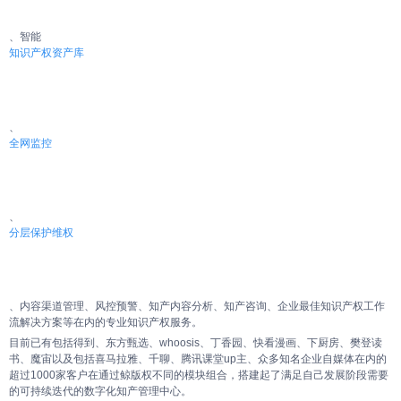
、智能
知识产权资产库
、
全网监控
、
分层保护维权
、内容渠道管理、风控预警、知产内容分析、知产咨询、企业最佳知识产权工作
流解决方案等在内的专业知识产权服务。
目前已有包括得到、东方甄选、whoosis、丁香园、快看漫画、下厨房、樊登读
书、魔宙以及包括喜马拉雅、千聊、腾讯课堂up主、众多知名企业自媒体在内的
超过1000家客户在通过鲸版权不同的模块组合，搭建起了满足自己发展阶段需要
的可持续迭代的数字化知产管理中心。