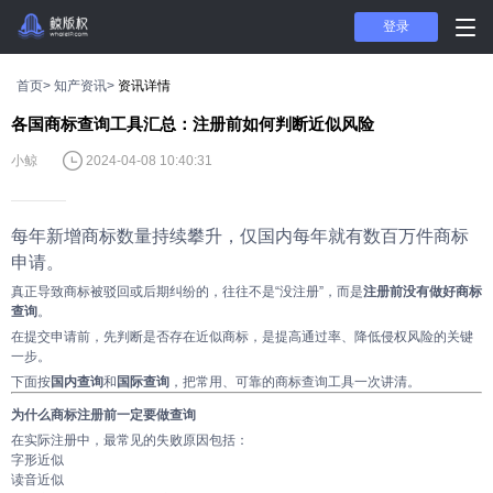
登录
首页>
知产资讯>
资讯详情
各国商标查询工具汇总：注册前如何判断近似风险
小鲸
2024-04-08 10:40:31
每年新增商标数量持续攀升，仅国内每年就有数百万件商标
申请。
真正导致商标被驳回或后期纠纷的，往往不是“没注册”，而是
注册前没有做好商标
查询
。
在提交申请前，先判断是否存在近似商标，是提高通过率、降低侵权风险的关键
一步。
下面按
国内查询
和
国际查询
，把常用、可靠的商标查询工具一次讲清。
为什么商标注册前一定要做查询
在实际注册中，最常见的失败原因包括：
字形近似
读音近似